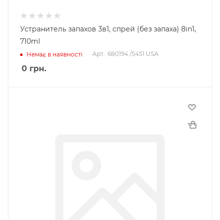
Устранитель запахов 3в1, спрей (без запаха) 8in1,
710ml
Арт.: 680194 /5451 USA
Немає в наявності
0
грн.