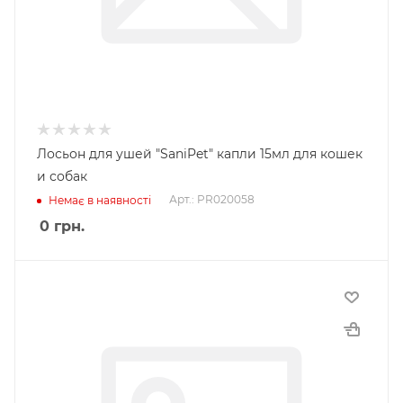
Лосьон для ушей "SaniPet" капли 15мл для кошек
и собак
Арт.: PR020058
Немає в наявності
0
грн.