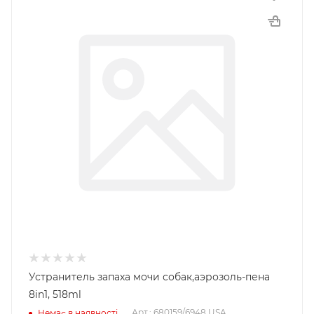
Устранитель запаха мочи собак,аэрозоль-пена
8in1, 518ml
Арт.: 680159/6948 USA
Немає в наявності