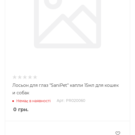
Лосьон для глаз "SaniPet" капли 15мл для кошек
и собак
Арт.: PR020060
Немає в наявності
0
грн.