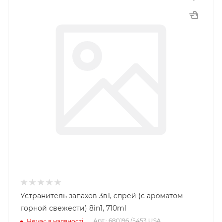
Устранитель запахов 3в1, спрей (с ароматом
горной свежести) 8in1, 710ml
Арт.: 680196 /5453 USA
Немає в наявності