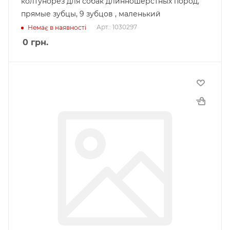
колтунорез для собак длинношерстных пород,
прямые зубцы, 9 зубцов , маленький
Арт.: 1030297
Немає в наявності
0
грн.