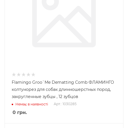
Flamingo Groo`Me Dematting Comb ФЛАМИНГО
колтунорез для собак длинношерстных пород,
закругленные зубцы , 12 зубцов
Арт.: 1030285
Немає в наявності
0
грн.