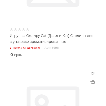
Игрушка Grumpy Cat (Ґрампи Кэт) Сардины две
в упаковке ароматизированные
Арт.: 39911
Немає в наявності
0
грн.