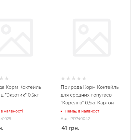
а Корм Коктейль
Природа Корм Коктейль
ц "Экзотик" 0,5кг
для средних попугаев
"Корелла" 0,5кг Картон
в наявності
Немає в наявності
241029
Арт.: PR740042
.
41
грн.