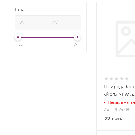
Ціна
22
67
Природа Кор
«Йод» NEW 5
Немає в наявн
Арт.: PR241081
22
грн.