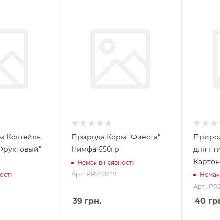
м Коктейль
Природа Корм "Фиеста"
Природ
"Фруктовый"
Нимфа 650гр
для пти
Картон
Немає в наявності
Арт.: PR740239
ості
Немає 
Арт.: PR
39
грн.
40
грн