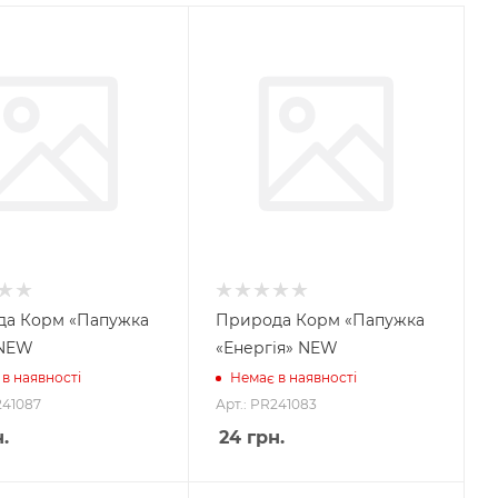
а Корм «Папужка
Природа Корм «Папужка
 NEW
«Енергія» NEW
в наявності
Немає в наявності
241087
Арт.: PR241083
.
24
грн.