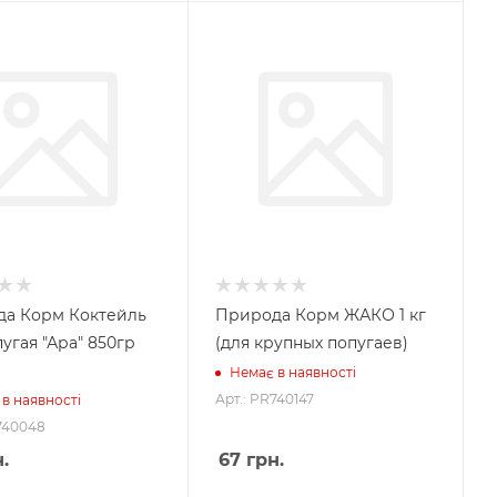
а Корм Коктейль
Природа Корм ЖАКО 1 кг
угая "Ара" 850гр
(для крупных попугаев)
а
Немає в наявності
Арт.: PR740147
в наявності
740048
.
67
грн.