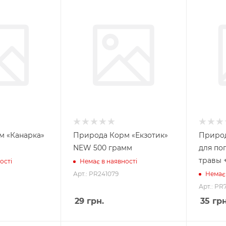
м «Канарка»
Природа Корм «Екзотик»
Природ
NEW 500 грамм
для по
травы +
ості
Немає в наявності
Арт.: PR241079
Немає 
Арт.: PR
29
грн.
35
грн