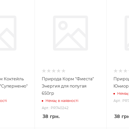
м Коктейль
Природа Корм "Фиеста"
Природ
 "Суперменю"
Энергия для попугая
Юниор 
650гр
Немає 
Арт.: PR
ості
Немає в наявності
Арт.: PR740242
38
грн.
38
грн