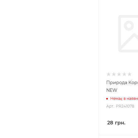
Природа Кор
NEW
Немає в наявн
Арт.: PR241078
28
грн.