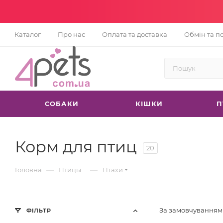
Каталог
Про нас
Оплата та доставка
Обмін та п
СОБАКИ
КІШКИ
П
Корм для птиц
20
—
—
Головна
Птицы
Птахи
За замовчуванням
ФІЛЬТР