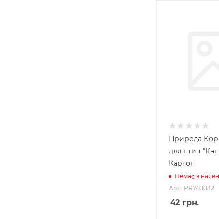
Природа Кор
для птиц "Кан
Картон
Немає в наявн
Арт.: PR740032
42
грн.