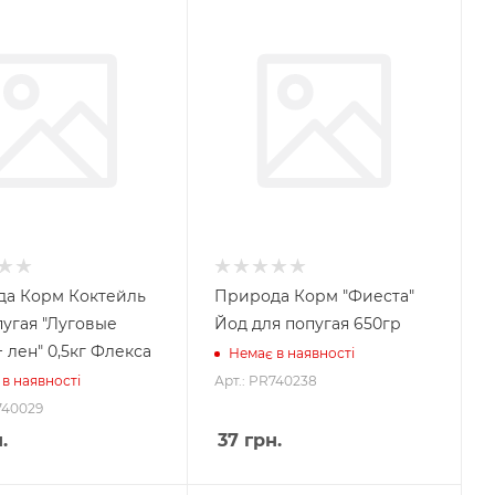
а Корм Коктейль
Природа Корм "Фиеста"
пугая "Луговые
Йод для попугая 650гр
 лен" 0,5кг Флекса
Немає в наявності
Арт.: PR740238
в наявності
740029
.
37
грн.