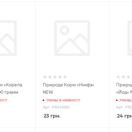
м «Корела
Природа Корм «Німфа»
Природ
00 грамм
NEW
«Йод»
ості
Немає в наявності
Немає 
Арт.: PR241080
Арт.: PR
23
грн.
24
грн