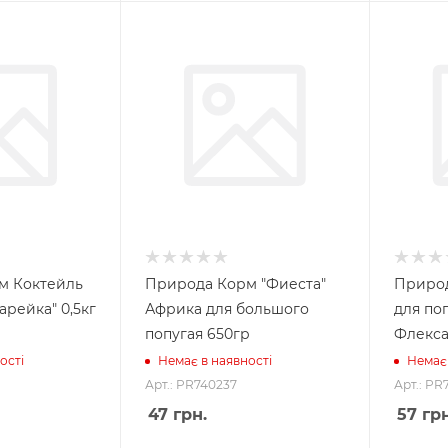
м Коктейль
Природа Корм "Фиеста"
Природ
арейка" 0,5кг
Африка для большого
для поп
попугая 650гр
Флекс
ості
Немає в наявності
Немає 
Арт.: PR740237
Арт.: PR
47
грн.
57
грн