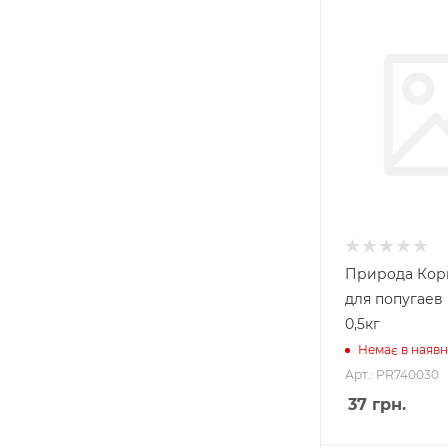
Природа Кор
для попугаев
0,5кг
Немає в наявн
Арт.: PR740030
37
грн.