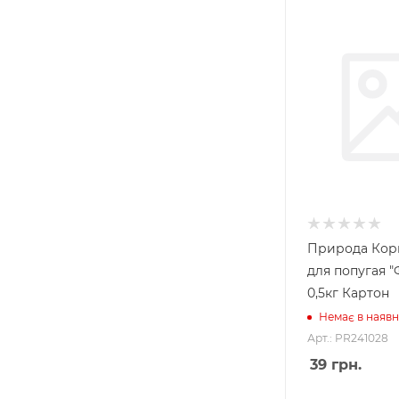
Природа Кор
для попугая 
0,5кг Картон
Немає в наявн
Арт.: PR241028
39
грн.