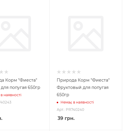
а Корм "Фиеста"
Природа Корм "Фиеста"
для попугая 650гр
Фруктовый для попугая
650гр
в наявності
740243
Немає в наявності
Арт.: PR740240
.
39
грн.