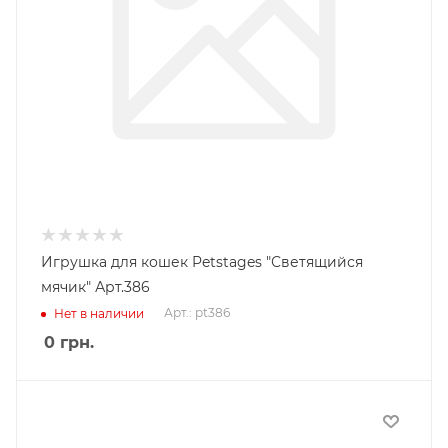
Игрушка для кошек Petstages "Светящийся
мячик" Арт.386
Арт.: pt386
Нет в наличии
0
грн.