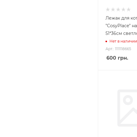
Лежак для ко
"CosyPlace" н
51*36см свет
Нет в наличии
Арт.: 1111118665
600
грн.