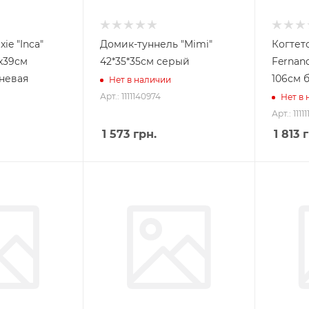
xie "Inca"
Домик-туннель "Mimi"
Когтето
5х39см
42*35*35см серый
Fernand
невая
106см 
Нет в наличии
Арт.: 1111140974
Нет в
Арт.: 1111
1 573
грн.
1 813
г