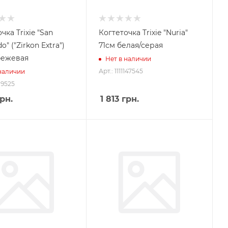
чка Trixie "San
Когтеточка Trixie "Nuria"
o" ("Zirkon Extra")
71см белая/серая
бежевая
Нет в наличии
Арт.: 1111147545
 наличии
119525
рн.
1 813
грн.