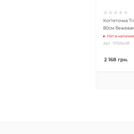
Когтеточка Tri
80см бежева
Нет в наличии
Арт.: 1111126438
2 168
грн.