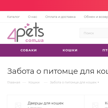
Каталог
О нас
Оплата и доставка
Обмен и возв
СОБАКИ
КОШКИ
П
Забота о питомце для к
—
—
Главная
Кошки
Забота о питомце для кошек
Дверцы для кошек
К