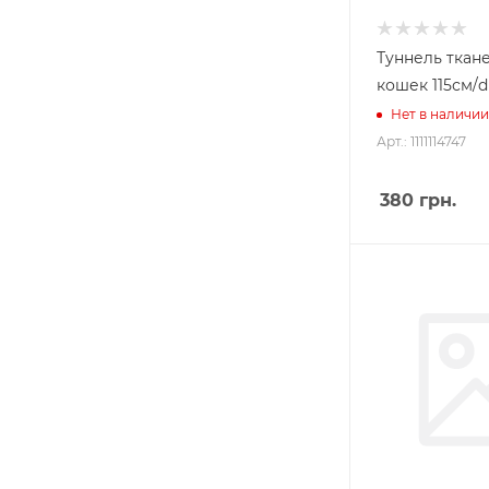
Туннель ткан
кошек 115см/d
Нет в наличии
Арт.: 1111114747
380
грн.