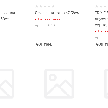
евый для
Лежак для котов 47*38см
TRIXIE
 30см
двухсто
Нет в наличии
серые,
Арт.: 1111116793
Нет в
Арт.: 1111
401
грн.
409
гр