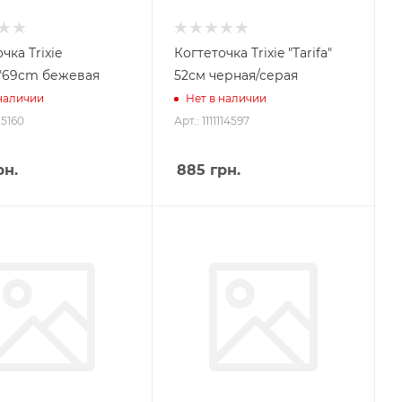
чка Trixie
Когтеточка Trixie "Tarifa"
o"69cm бежевая
52см черная/серая
 наличии
Нет в наличии
115160
Арт.: 1111114597
н.
885
грн.