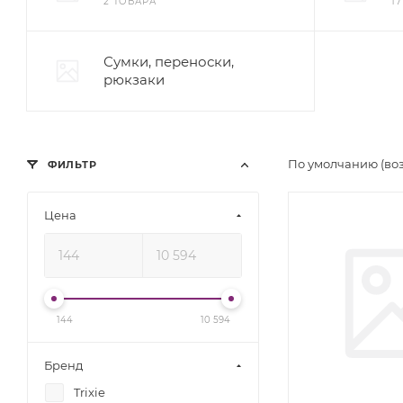
2 ТОВАРА
1
Сумки, переноски,
рюкзаки
По умолчанию (во
ФИЛЬТР
Цена
144
10 594
Бренд
Trixie