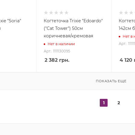
xie "Soria"
Когтеточка Trixie "Edoardo"
Когтето
я
("Cat Tower") 50см
142см 
коричневая/кремовая
Нет в
Арт.: 1111
Нет в наличии
Арт.: 1111130095
2 382
грн.
4 120
ПОКАЗАТЬ ЕЩЕ
1
2