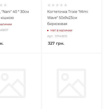
"Nani" 40 * 30см
Когтеточка Trixie "Mimi
з кішкою
Wave" 50х9х23см
бирюзовая
 наличии
1146897
Нет в наличии
Арт.: 1111141815
н.
327
грн.