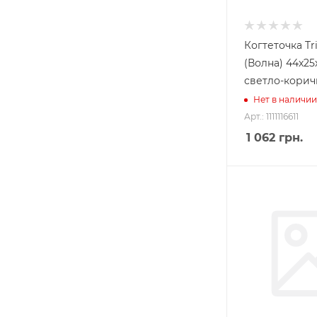
Когтеточка Tri
(Волна) 44х2
светло-корич
Нет в наличии
Арт.: 1111116611
1 062
грн.