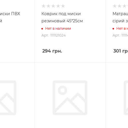
миски ПВХ
Коврик под миски
Матрац 
й
резиновый 45*25см
сірий 
Нет в наличии
Нет в
Арт.: 1111121024
Арт.: 111
294
грн.
301
гр