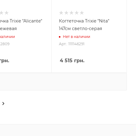
чка Trixie "Alicante"
Когтеточка Trixie "Nita"
бежевая
147см светло-серая
 наличии
Нет в наличии
112809
Арт.: 1111146291
грн.
4 515
грн.