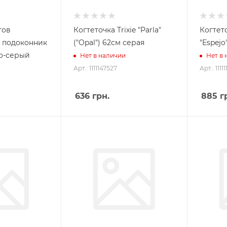
тов
Когтеточка Trixie "Parla"
Когтето
а подоконник
("Opal") 62см серая
"Espej
ло-серый
Нет в наличии
Нет в
Арт.: 1111147527
Арт.: 1111
636
грн.
885
гр