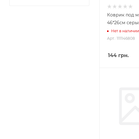
Коврик под 
46*26см серы
Нет в наличии
Арт.: 1111146808
144
грн.