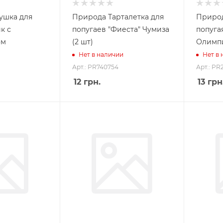
ушка для
Природа Тарталетка для
Природ
к с
попугаев "Фиеста" Чумиза
попуга
ом
(2 шт)
Олимп
Нет в наличии
Нет в
Арт.: PR740754
Арт.: PR
12
грн.
13
грн