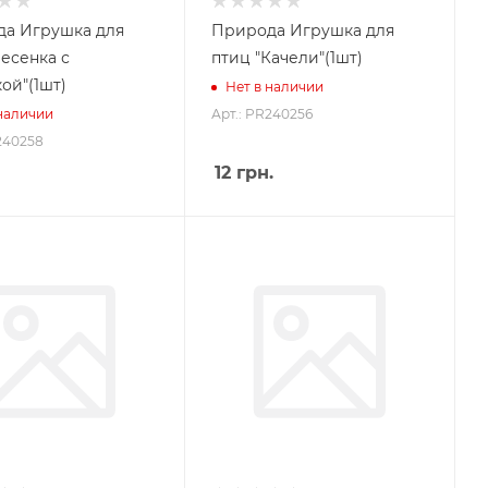
а Игрушка для
Природа Игрушка для
Лесенка с
птиц "Качели"(1шт)
ой"(1шт)
Нет в наличии
Арт.: PR240256
 наличии
240258
12
грн.