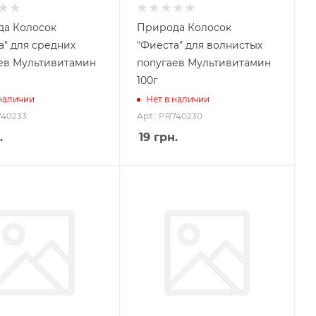
а Колосок
Природа Колосок
а" для средних
"Фиеста" для волнистых
ев Мультивитамин
попугаев Мультивитамин
100г
 наличии
Нет в наличии
740233
Арт.: PR740230
.
19
грн.