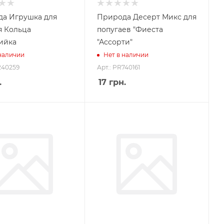
а Игрушка для
Природа Десерт Микс для
я Кольца
попугаев "Фиеста
ийка
"Ассорти"
 наличии
Нет в наличии
240259
Арт.: PR740161
.
17
грн.