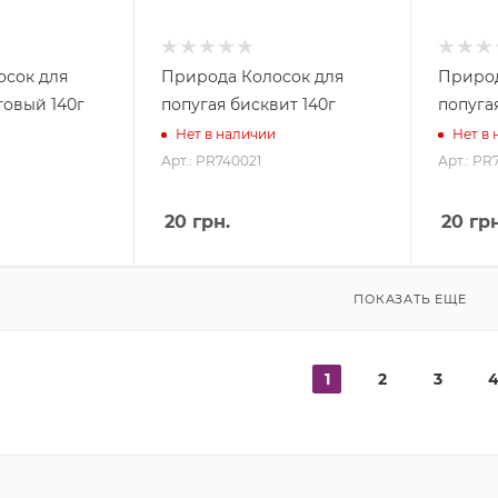
осок для
Природа Колосок для
Природ
товый 140г
попугая бисквит 140г
попуга
Нет в наличии
Нет в
Арт.: PR740021
Арт.: PR
20
грн.
20
грн
ПОКАЗАТЬ ЕЩЕ
1
2
3