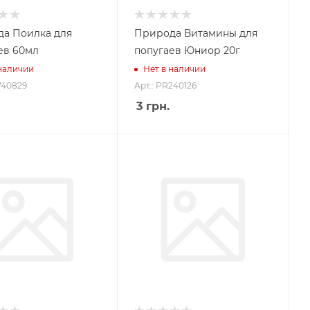
а Поилка для
Природа Витамины для
ев 60мл
попугаев Юниор 20г
 наличии
Нет в наличии
740829
Арт.: PR240126
3
грн.