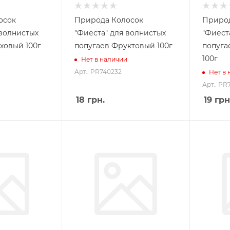
осок
Природа Колосок
Природ
 волнистых
"Фиеста" для волнистых
"Фиест
ховый 100г
попугаев Фруктовый 100г
попуга
100г
Нет в наличии
Арт.: PR740232
Нет в
Арт.: PR
18
грн.
19
грн