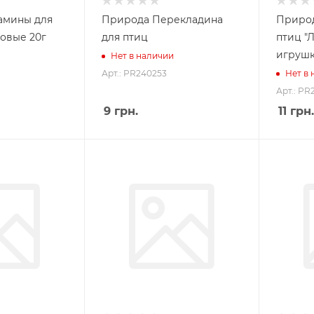
амины для
Природа Перекладина
Природ
овые 20г
для птиц
птиц "
игрушк
Нет в наличии
Арт.: PR240253
Нет в
Арт.: PR
9
грн.
11
грн.