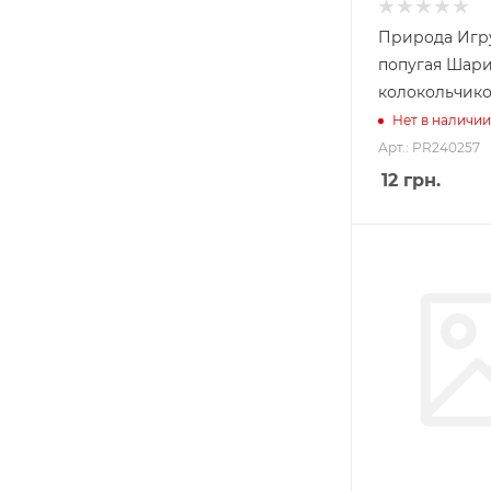
Природа Игр
попугая Шари
колокольчик
Нет в наличии
Арт.: PR240257
12
грн.