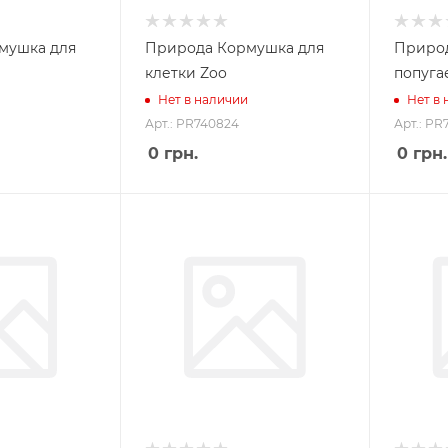
мушка для
Природа Кормушка для
Природ
клетки Zoo
попуга
Нет в наличии
Нет в
Арт.: PR740824
Арт.: PR
0
грн.
0
грн.