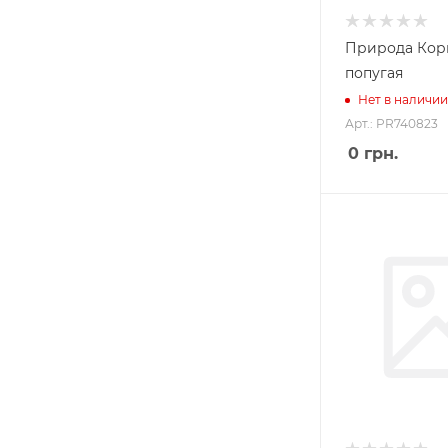
Природа Кор
попугая
Нет в наличии
Арт.: PR740823
0
грн.