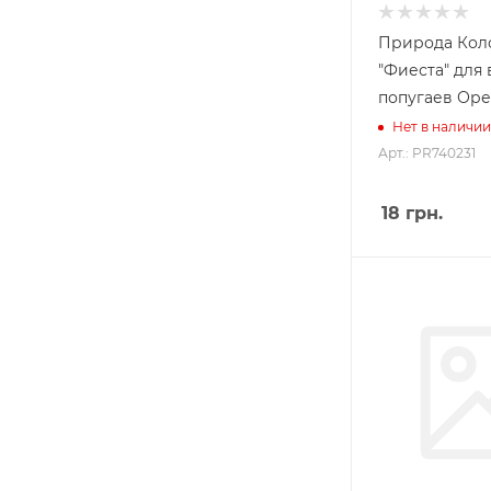
Природа Кол
"Фиеста" для
попугаев Оре
Нет в наличии
Арт.: PR740231
18
грн.