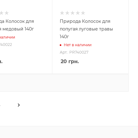
а Колосок для
Природа Колосок для
я медовый 140г
попугая луговые травы
140г
 наличии
740022
Нет в наличии
Арт.: PR740027
.
20
грн.
4