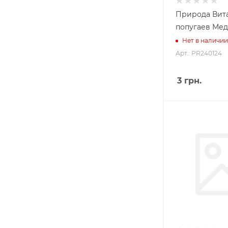
Природа Вит
попугаев Мед
Нет в наличии
Арт.: PR240124
3
грн.