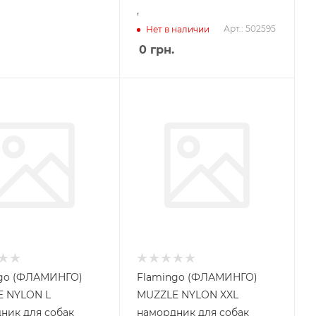
,
Арт.: 502595
Нет в наличии
0
грн.
go (ФЛАМИНГО)
Flamingo (ФЛАМИНГО)
 NYLON L
MUZZLE NYLON XXL
ник для собак
намордник для собак