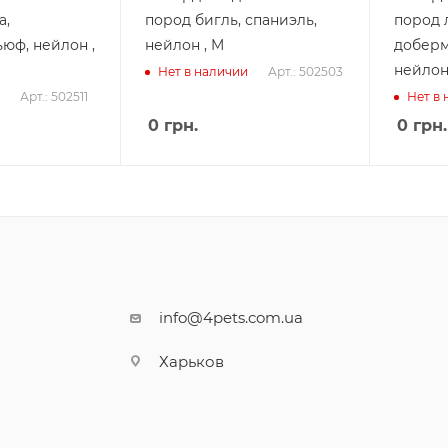
а,
пород бигль, спаниэль,
пород 
юф, нейлон ,
нейлон , M
доберм
нейлон 
Арт.: 502503
Нет в наличии
Арт.: 502511
Нет в
0
грн.
0
грн.
info@4pets.com.ua
Харьков