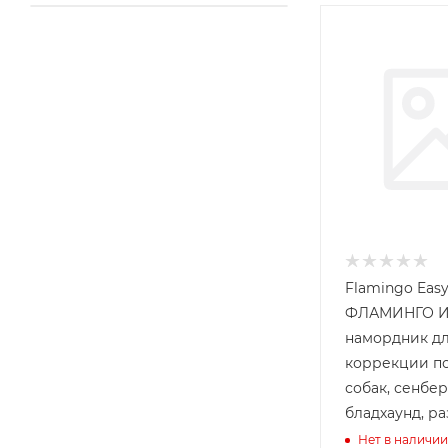
Flamingo Easy
ФЛАМИНГО И
намордник д
коррекции п
собак, сенбер
бладхаунд, р
Нет в наличии