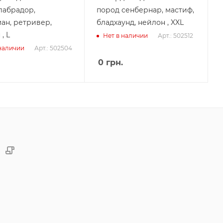
лабрадор,
пород сенбернар, мастиф,
ан, ретривер,
бладхаунд, нейлон , XXL
, L
Арт.: 502512
Нет в наличии
Арт.: 502504
 наличии
0
грн.