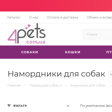
Каталог
О нас
Оплата и доставка
Обмен и возв
СОБАКИ
КОШКИ
П
Намордники для собак
8
—
—
Главная
Товары для собак
Амуниция для собак
По умолчанию (во
ФИЛЬТР