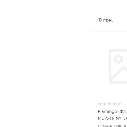
0
грн.
Flamingo (Ф
MUZZLE NYLO
намордник дл