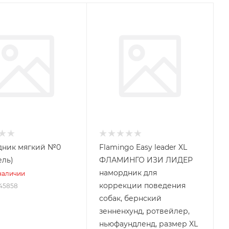
дник мягкий №0
Flamingo Easy leader XL
ель)
ФЛАМИНГО ИЗИ ЛИДЕР
намордник для
 наличии
коррекции поведения
1145858
собак, бернский
зенненхунд, ротвейлер,
ньюфаундленд, размер XL