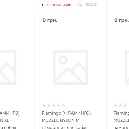
Арт.: 502594
Нет в наличии
0
грн.
0
грн.
ЛАМИНГО)
Flamingo (ФЛАМИНГО)
Flamin
N XL
MUZZLE NYLON M
MUZZLE
я собак
намордник для собак
наморд