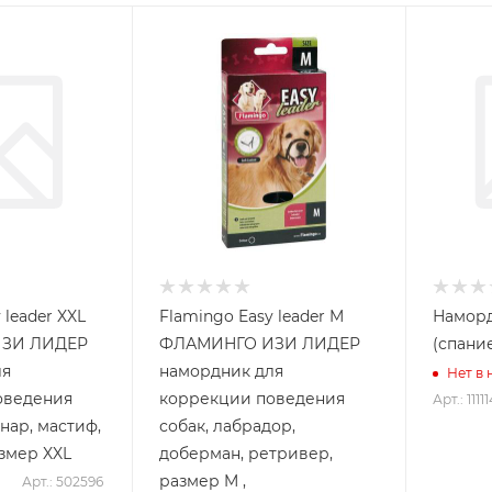
 leader XXL
Flamingo Easy leader M
Намор
ЗИ ЛИДЕР
ФЛАМИНГО ИЗИ ЛИДЕР
(спани
ля
намордник для
Нет в
оведения
коррекции поведения
Арт.: 111
нар, мастиф,
собак, лабрадор,
азмер XXL
доберман, ретривер,
размер M ,
Арт.: 502596