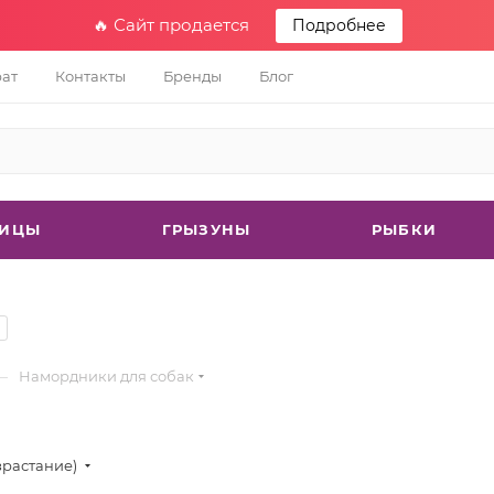
🔥 Сайт продается
Подробнее
рат
Контакты
Бренды
Блог
ТИЦЫ
ГРЫЗУНЫ
РЫБКИ
—
Намордники для собак
зрастание)