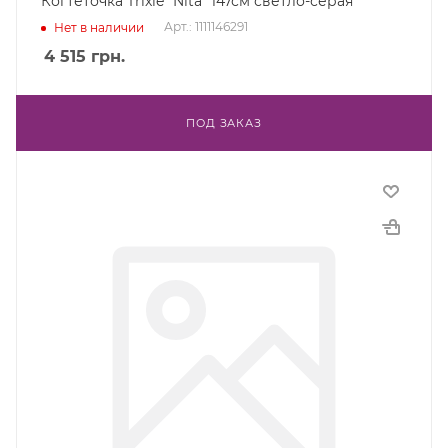
Когтеточка Trixie "Nita" 147см светло-серая
Арт.: 1111146291
Нет в наличии
4 515
грн.
ПОД ЗАКАЗ