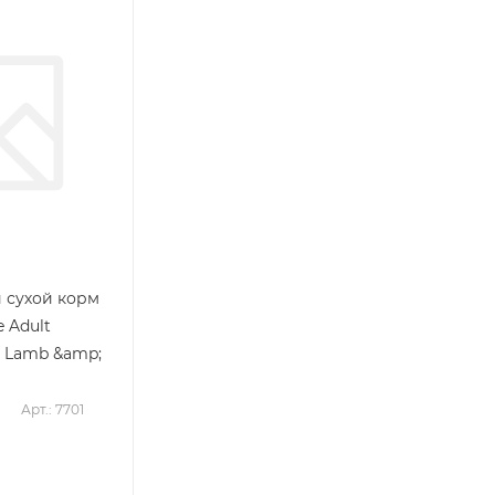
 сухой корм
e Adult
 Lamb &amp;
Арт.: 7701