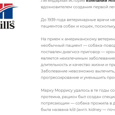
Легендарная история
компании Hill
вдохновителем создания первой ле
До 1939 года ветеринарные врачи н
пациентов собак и кошек, поскольк
На прием к американскому ветерин
необычный пациент — собака-повод
поставлен диагноз-приговор — хрон
является неизлечимым заболевание
длительность и качество жизни и п
Заболевание невозможно вылечить,
прогрессирование и уменьшить про
Марку Моррису удалось в те годы со
протеина, рацион был создан специа
потрясающим — собака прожила в д
была названа k/d (англ. kidney — поч