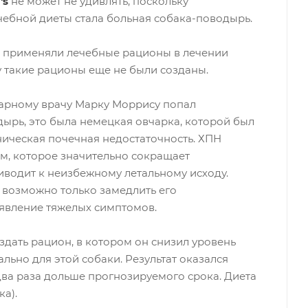
's
не может не удивлять, поскольку
чебной диеты стала больная собака-поводырь.
е применяли лечебные рационы в лечении
у такие рационы еще не были созданы.
арному врачу Марку Моррису попал
ырь, это была немецкая овчарка, которой был
ическая почечная недостаточность. ХПН
м, которое значительно сокращает
риводит к неизбежному летальному исходу.
 возможно только замедлить его
явление тяжелых симптомов.
здать рацион, в котором он снизил уровень
льно для этой собаки. Результат оказался
ва раза дольше прогнозируемого срока. Диета
ка).