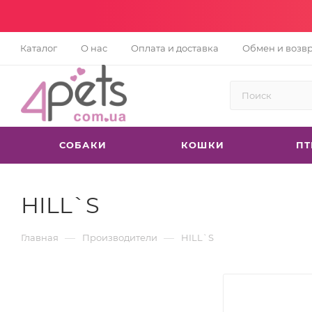
Каталог
О нас
Оплата и доставка
Обмен и возв
СОБАКИ
КОШКИ
П
HILL`S
—
—
Главная
Производители
HILL`S