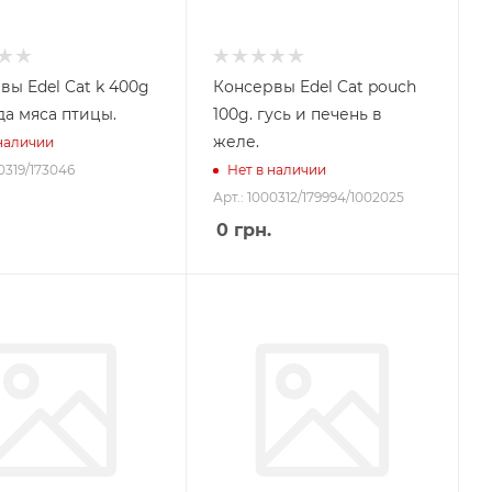
вы Edel Cat k 400g
Консервы Edel Cat pouch
да мяса птицы.
100g. гусь и печень в
желе.
 наличии
00319/173046
Нет в наличии
Арт.: 1000312/179994/1002025
0
грн.