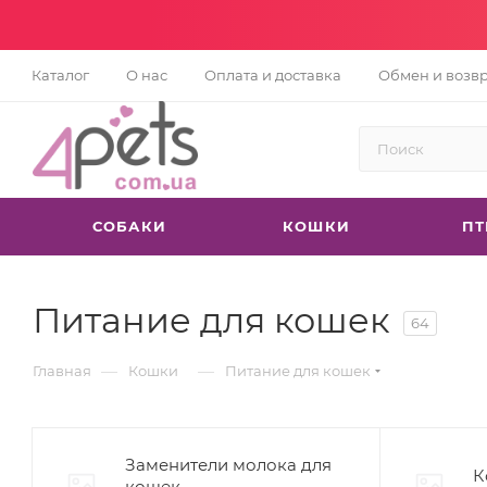
Каталог
О нас
Оплата и доставка
Обмен и возв
СОБАКИ
КОШКИ
П
Питание для кошек
64
—
—
Главная
Кошки
Питание для кошек
Заменители молока для
К
кошек