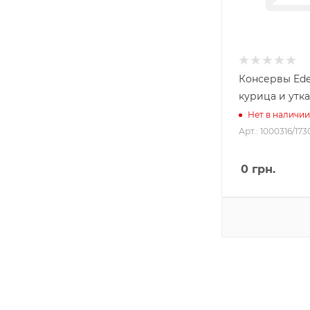
Консервы Edel
курица и утка
Нет в наличии
Арт.: 1000316/173
0
грн.