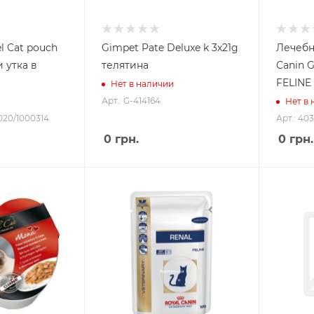
l Cat pouch
Gimpet Pate Deluxe k 3х21g
Лечебн
и утка в
телятина
Canin 
FELINE
Нет в наличии
Арт.: G-414164
Нет в
020/1000314
Арт.: 40
0
грн.
0
грн.