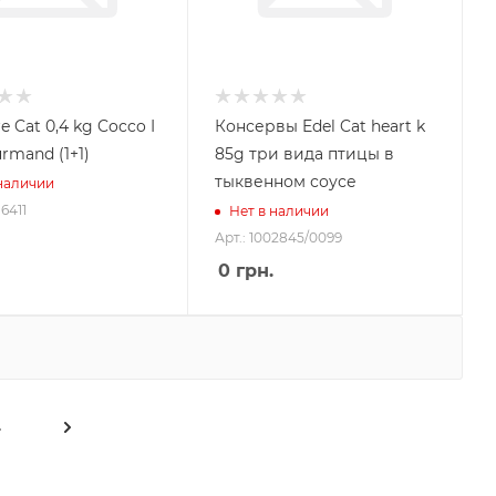
re Cat 0,4 kg Cocco I
Консервы Edel Cat heart k
rmand (1+1)
85g три вида птицы в
тыквенном соусе
 наличии
16411
Нет в наличии
Арт.: 1002845/0099
0
грн.
4