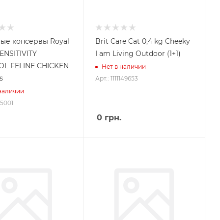
ые консервы Royal
Brit Care Cat 0,4 kg Cheeky
ENSITIVITY
I am Living Outdoor (1+1)
L FELINE CHICKEN
Нет в наличии
s
Арт.: 1111149653
 наличии
35001
0
грн.