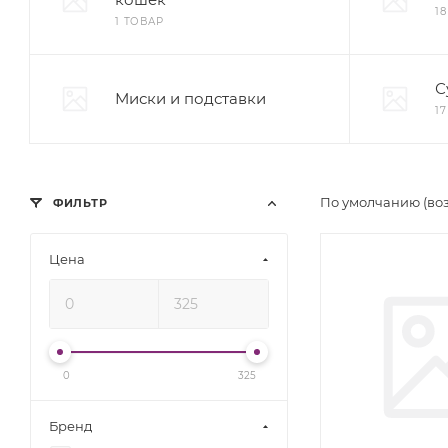
1
1 ТОВАР
С
Миски и подставки
1
По умолчанию (во
ФИЛЬТР
Цена
0
325
Бренд