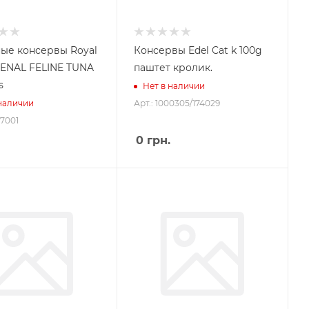
ые консервы Royal
Консервы Edel Cat k 100g
RENAL FELINE TUNA
паштет кролик.
s
Нет в наличии
Арт.: 1000305/174029
 наличии
67001
0
грн.