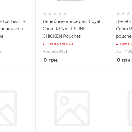
 Cat heart k
Лечебные консервы Royal
Лечебн
 печенью в
Canin RENAL FELINE
Canin 
ле
CHICKEN Pouches
pouche
Нет в наличии
Нет в
2
Арт.: 4030001
Арт.: 40
0
грн.
0
грн.