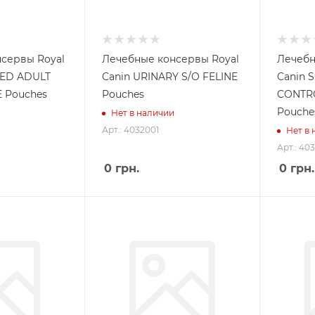
сервы Royal
Лечебные консервы Royal
Лечебн
RED ADULT
Canin URINARY S/O FELINE
Canin S
 Pouches
Pouches
CONTRO
Pouche
Нет в наличии
Арт.: 4032001
Нет в
Арт.: 40
0
грн.
0
грн.