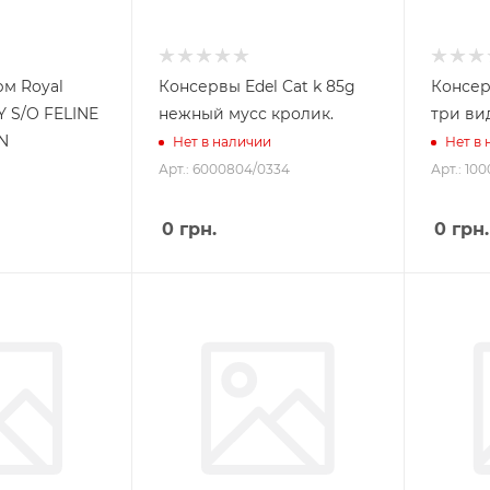
м Royal
Консервы Edel Cat k 85g
Консер
Y S/O FELINE
нежный мусс кролик.
три ви
N
Нет в наличии
Нет в
Арт.: 6000804/0334
Арт.: 10
0
грн.
0
грн.