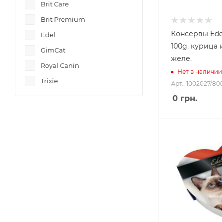
Brit Care
Brit Premium
Консервы Ede
Edel
100g. курица 
GimCat
желе.
Royal Canin
Нет в наличии
Trixie
Арт.: 1002027/80
0
грн.