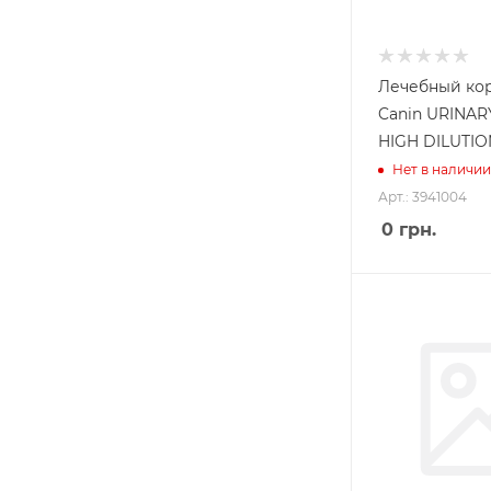
Лечебный кор
Canin URINAR
HIGH DILUTIO
Нет в наличии
Арт.: 3941004
0
грн.