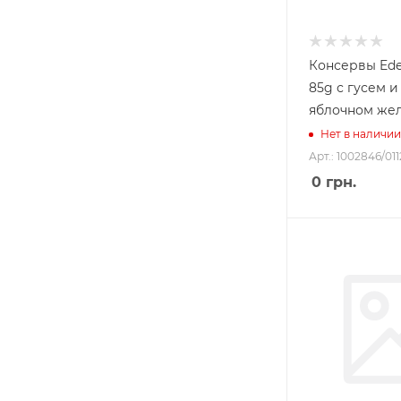
Консервы Edel
85g с гусем и
яблочном же
Нет в наличии
Арт.: 1002846/011
0
грн.