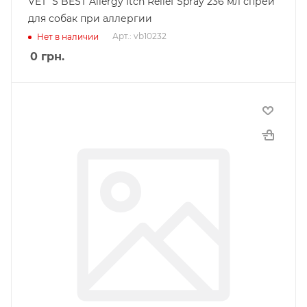
VET`S BEST Allergy Itch Relief Spray 236 мл спрей
для собак при аллергии
Арт.: vb10232
Нет в наличии
0
грн.