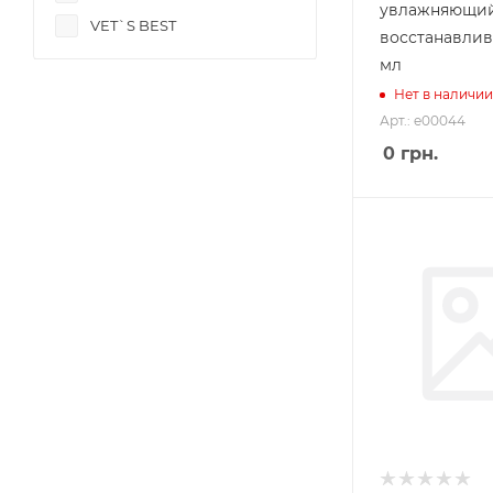
увлажняющий
VET`S BEST
восстанавли
мл
Нет в наличии
Арт.: e00044
0
грн.