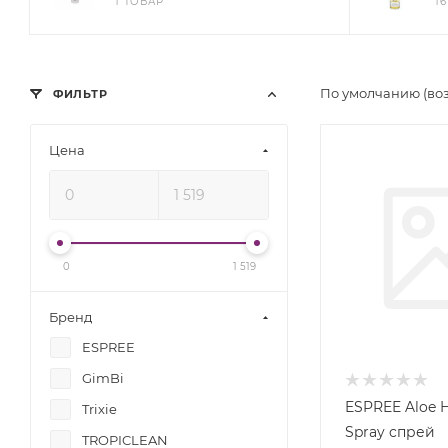
1 ТОВАР
1
По умолчанию (во
ФИЛЬТР
Цена
0
1 519
Бренд
ESPREE
GimBi
ESPREE Aloe H
Trixie
Spray cпрей
TROPICLEAN