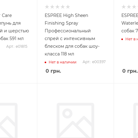
 Care
ESPREE High Sheen
ESPREE 
пунь для
Finishing Spray
Waterl
ей и шерстью
Профессиональный
собак 7
бак 591 мл
спрей с интенсивным
Нет в
блеском для собак шоу-
Арт.: e01815
класса 118 мл
Арт.: e00397
Нет в наличии
0
грн.
0
грн.