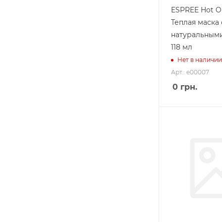
ESPREE Hot Oi
Теплая маска 
натуральными
118 мл
Нет в наличии
Арт.: e00007
0
грн.