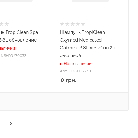
ь TropiClean Spa
Шампунь TropiClean
3.8L обновление
Oxymed Medicated
Oatmeal 3,8L лечебный с
 наличии
овсянкой
RNSH1G /70033
Нет в наличии
Арт.: OXSH1G /311
0
грн.