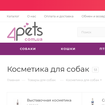
Каталог
О нас
Оплата и доставка
Обмен и возв
СОБАКИ
КОШКИ
П
Косметика для собак
53
—
—
Главная
Товары для собак
Косметика для собак
Выставочная косметика
С