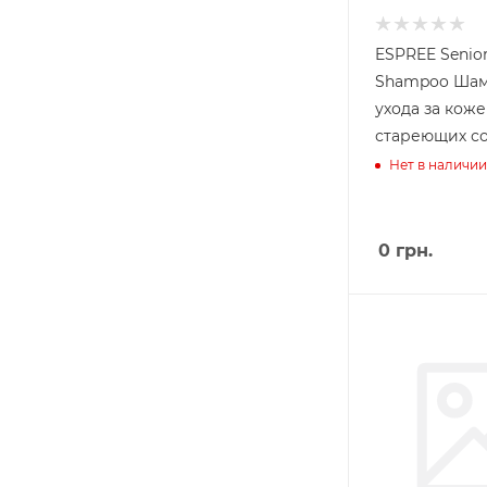
ESPREE Senior
Shampoo Шам
ухода за кож
стареющих со
Нет в наличии
0
грн.