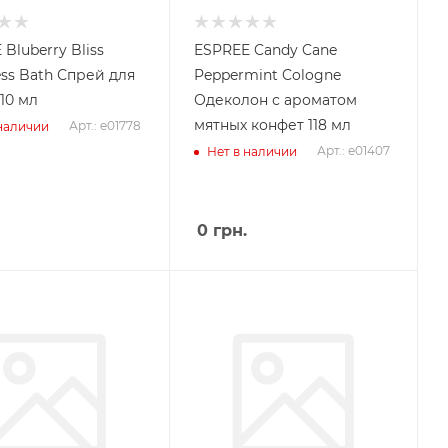
Bluberry Bliss
ESPREE Candy Cane
ess Bath Спрей для
Peppermint Cologne
10 мл
Одеколон с ароматом
мятных конфет 118 мл
Арт.: e01778
 наличии
Арт.: e01407
Нет в наличии
0
грн.