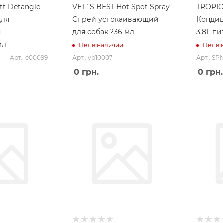
t Detangle
VET`S BEST Hot Spot Spray
TROPI
для
Спрей успокаивающий
Кондиц
я
для собак 236 мл
3.8L п
мл
Нет в наличии
Нет в
Арт.: e00099
Арт.: vb10007
Арт.: SP
0
грн.
0
грн.