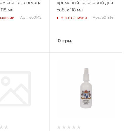
ом свежего огурца
кремовый кокосовый для
118 мл
собак 118 мл
Арт.: e00142
Арт.: e01814
 наличии
Нет в наличии
0
грн.