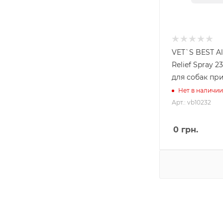
VET`S BEST Al
Relief Spray 
для собак пр
Нет в наличии
Арт.: vb10232
0
грн.