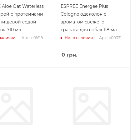
Aloe Oat Waterless
ESPREE Energee Plus
прей с протеинами
Cologne одеколон c
 пищевой содой
ароматом свежего
ак 710 мл
граната для собак 118 мл
Арт.: e01619
Арт.: e00331
 наличии
Нет в наличии
0
грн.