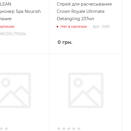
CLEAN
Спрей для расчесывания
ионер Spa Nourish
Crown Royale Ultimate
итание
Detangling 237мл
Арт.: 2410
 наличии
Нет в наличии
NRCD1G /70034
0
грн.