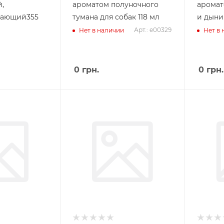
,
ароматом полуночного
аромат
вающий355
тумана для собак 118 мл
и дыни 
Арт.: e00329
Нет в наличии
Нет в
0
грн.
0
грн.