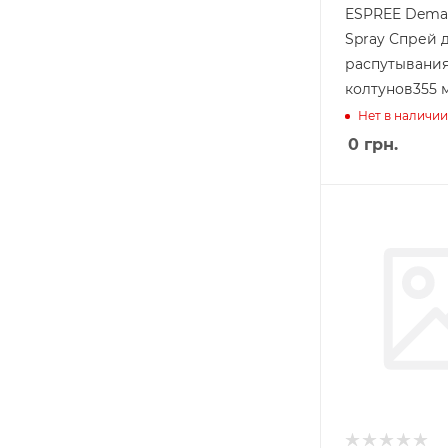
ESPREE Demat
Spray Спрей 
распутывани
колтунов355 
Нет в наличии
0
грн.