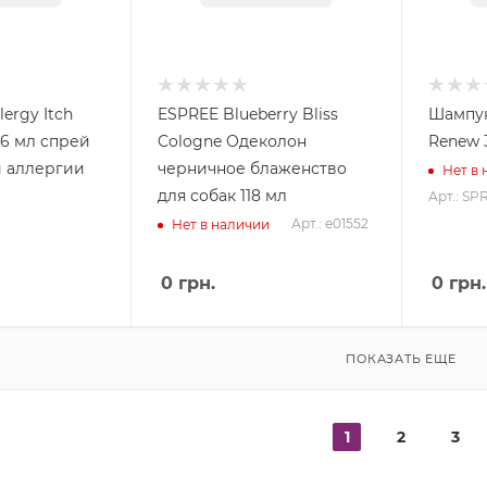
lergy Itch
ESPREE Blueberry Bliss
Шампун
236 мл спрей
Cologne Одеколон
Renew 
и аллергии
черничное блаженство
Нет в
для собак 118 мл
Арт.: SP
Арт.: e01552
Нет в наличии
0
грн.
0
грн.
ПОКАЗАТЬ ЕЩЕ
1
2
3