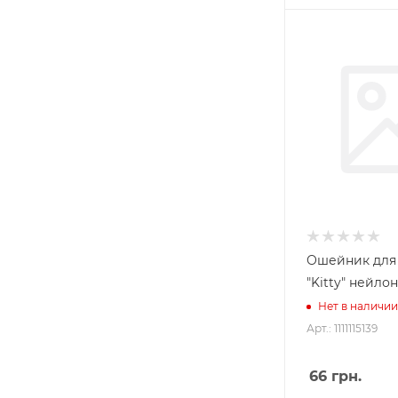
Ошейник для
"Kitty" нейлон
Нет в наличии
Арт.: 1111115139
66
грн.