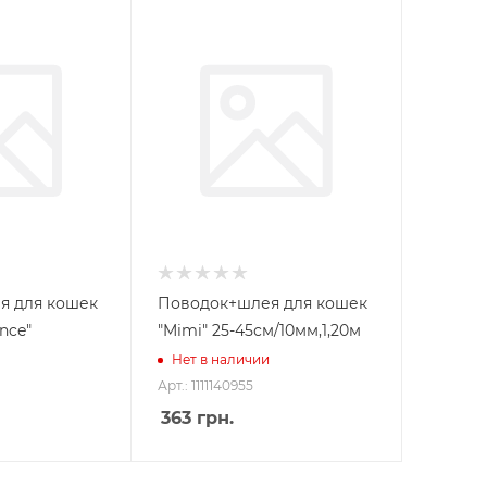
я для кошек
Поводок+шлея для кошек
ance"
"Mimi" 25-45см/10мм,1,20м
Нет в наличии
Арт.: 1111140955
363
грн.