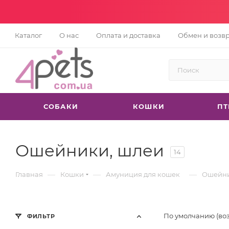
Каталог
О нас
Оплата и доставка
Обмен и возв
СОБАКИ
КОШКИ
П
Ошейники, шлеи
14
—
—
—
Главная
Кошки
Амуниция для кошек
Ошейни
По умолчанию (во
ФИЛЬТР