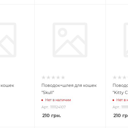
 кошек
Поводок+шлея для кошек
Поводо
"Skull"
"Kitty C
Нет в наличии
Нет в
Арт.: 1111124107
Арт.: 1111
210
грн.
210
гр