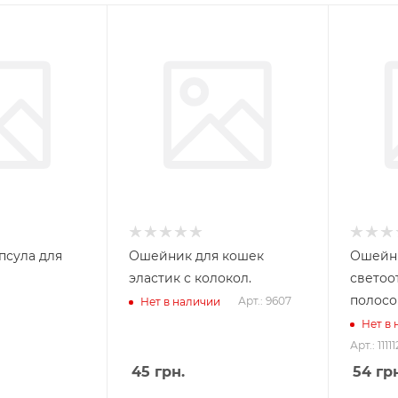
псула для
Ошейник для кошек
Ошейни
эластик с колокол.
свето
полосо
Арт.: 9607
Нет в наличии
Нет в
Арт.: 1111
45
грн.
54
грн