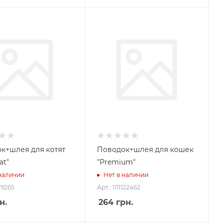
к+шлея для котят
Поводок+шлея для кошек
at"
"Premium"
 наличии
Нет в наличии
119265
Арт.: 1111122462
н.
264
грн.