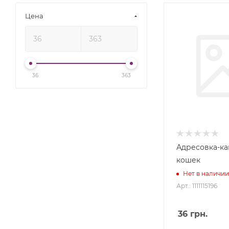
Цена
36
363
Адресовка-ка
кошек
Нет в наличии
Арт.: 1111115196
36
грн.