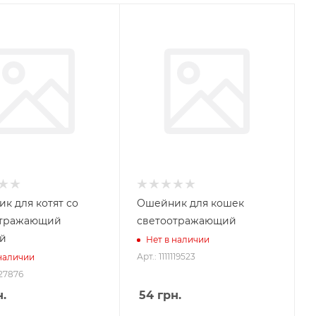
к для котят со
Ошейник для кошек
отражающий
светоотражающий
й
Нет в наличии
Арт.: 1111119523
 наличии
127876
.
54
грн.