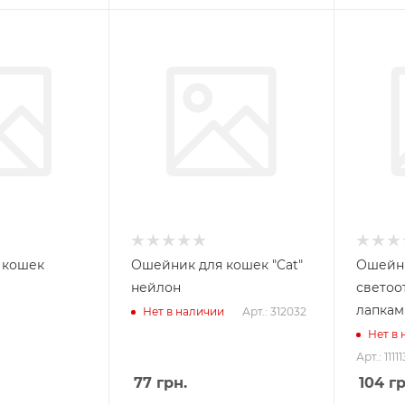
 кошек
Ошейник для кошек "Cat"
Ошейни
нейлон
светоо
лапкам
Арт.: 312032
Нет в наличии
Нет в
Арт.: 1111
77
грн.
104
гр