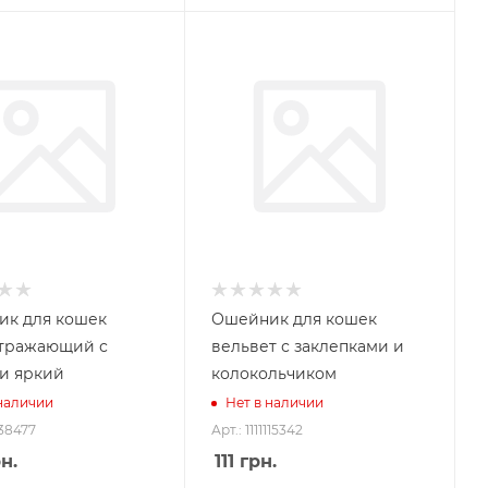
к для кошек
Ошейник для кошек
тражающий с
вельвет с заклепками и
и яркий
колокольчиком
 наличии
Нет в наличии
138477
Арт.: 1111115342
н.
111
грн.