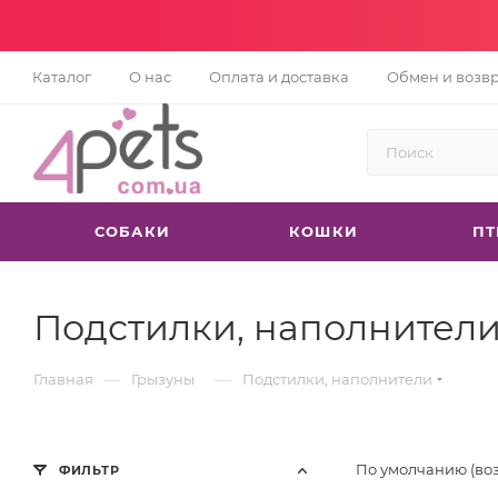
Каталог
О нас
Оплата и доставка
Обмен и возв
СОБАКИ
КОШКИ
П
Подстилки, наполнител
—
—
Главная
Грызуны
Подстилки, наполнители
По умолчанию (во
ФИЛЬТР