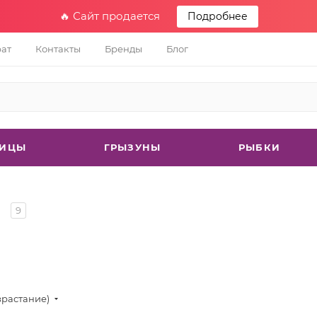
🔥 Сайт продается
Подробнее
рат
Контакты
Бренды
Блог
ТИЦЫ
ГРЫЗУНЫ
РЫБКИ
и
9
зрастание)