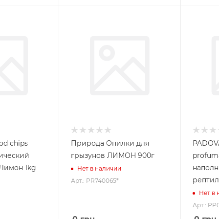
d chips
Природа Опилки для
PADOVA
ический
грызунов ЛИМОН 900г
profum
Лимон 1kg
наполн
Нет в наличии
рептил
Арт.: PR740065*
Нет в
Арт.: PP