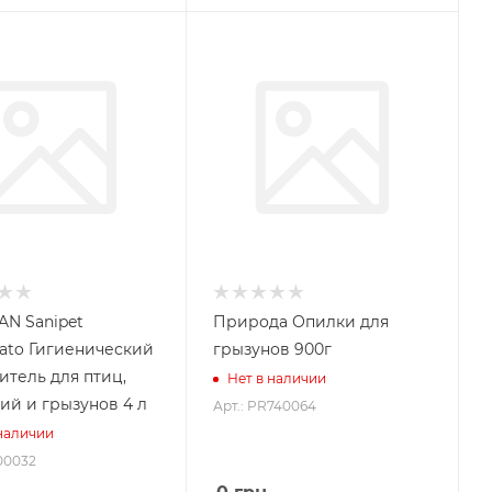
N Sanipet
Природа Опилки для
ato Гигиенический
грызунов 900г
итель для птиц,
Нет в наличии
ий и грызунов 4 л
Арт.: PR740064
 наличии
00032