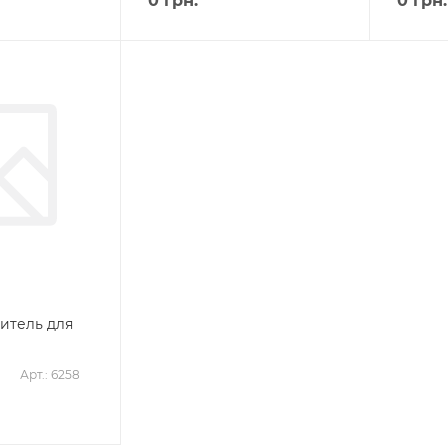
0
грн.
0
грн.
нитель для
Арт.: 6258