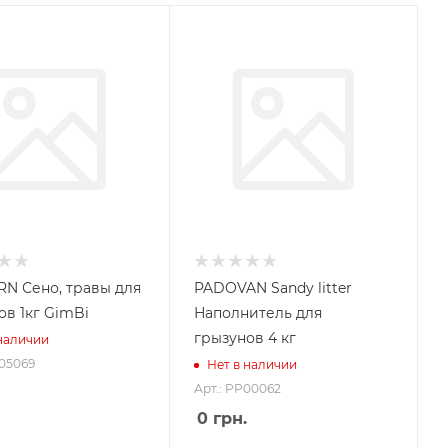
N Сено, травы для
PADOVAN Sandy litter
ов 1кг GimBi
Наполнитель для
грызунов 4 кг
 наличии
205069
Нет в наличии
Арт.: PP00062
0
грн.