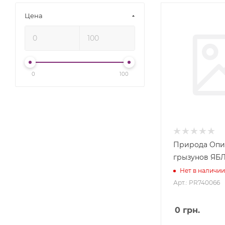
Цена
0
100
Природа Опи
грызунов ЯБ
Нет в наличии
Арт.: PR740066
0
грн.