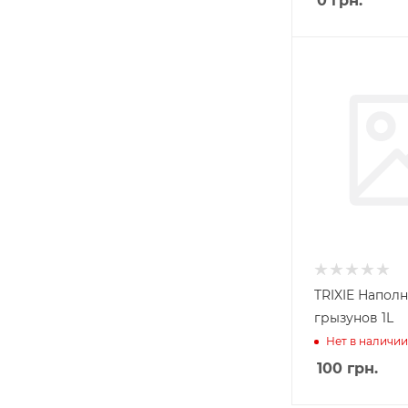
0
грн.
TRIXIE Напол
грызунов 1L
Нет в наличии
100
грн.