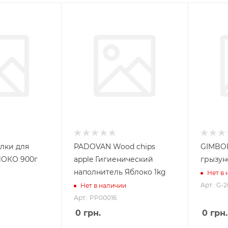
лки для
PADOVAN Wood chips
GIMBOR
ЛОКО 900г
apple Гигиенический
грызун
наполнитель Яблоко 1kg
Нет в
Арт.: G-
Нет в наличии
Арт.: PP00016
0
грн.
0
грн.