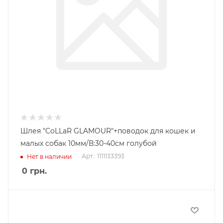
Шлея "CoLLaR GLAMOUR"+поводок для кошек и
малых собак 10мм/В:30-40см голубой
Арт.: 1111133393
Нет в наличии
0
грн.