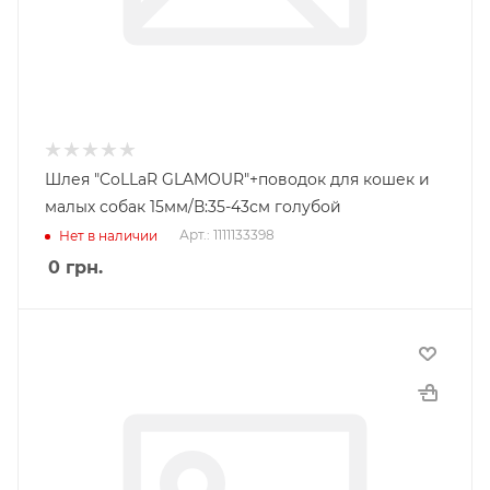
Шлея "CoLLaR GLAMOUR"+поводок для кошек и
малых собак 15мм/В:35-43см голубой
Арт.: 1111133398
Нет в наличии
0
грн.