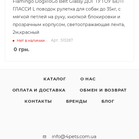
Flamingo DogxToGo Belt Glassy ДОГ ТУ ГОУ БЕЛТ
ГЛАССИ L поводок рулетка для собак до 35кг, с
мягкой петлей на руку, кнопкой блокировки и
прозрачным корпусом, светоотражающая лента,
2м,красный
Арт.: 513287
Нет в наличии
0
грн.
КАТАЛОГ
О НАС
ОПЛАТА И ДОСТАВКА
ОБМЕН И ВОЗВРАТ
КОНТАКТЫ
БРЕНДЫ
БЛОГ
info@4pets.com.ua