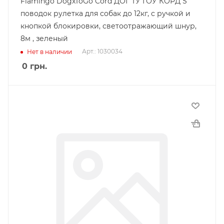
Flamingo DogxToGo Cord ДОГ ТУ ГОУ КОРД S
поводок рулетка для собак до 12кг, с ручкой и
кнопкой блокировки, светоотражающий шнур,
8м , зеленый
Арт.: 1030034
Нет в наличии
0
грн.