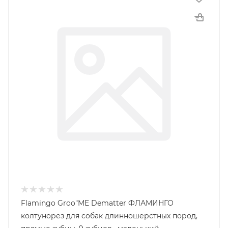
Flamingo Groo"ME Dematter ФЛАМИНГО
колтунорез для собак длинношерстных пород,