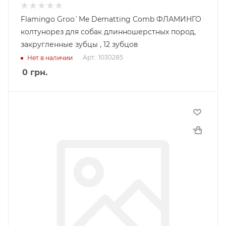
Flamingo Groo`Me Dematting Comb ФЛАМИНГО
колтунорез для собак длинношерстных пород,
закругленные зубцы , 12 зубцов
Арт.: 1030285
Нет в наличии
0
грн.